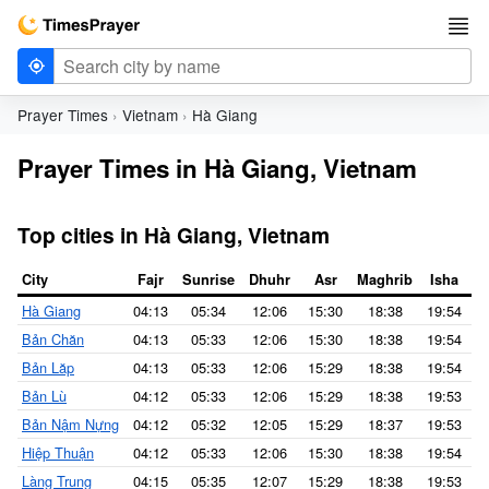
Prayer Times
Vietnam
Hà Giang
Prayer Times in Hà Giang, Vietnam
Top cities in Hà Giang, Vietnam
City
Fajr
Sunrise
Dhuhr
Asr
Maghrib
Isha
Hà Giang
04:13
05:34
12:06
15:30
18:38
19:54
Bản Chăn
04:13
05:33
12:06
15:30
18:38
19:54
Bản Lăp
04:13
05:33
12:06
15:29
18:38
19:54
Bản Lù
04:12
05:33
12:06
15:29
18:38
19:53
Bản Nậm Nựng
04:12
05:32
12:05
15:29
18:37
19:53
Hiệp Thuận
04:12
05:33
12:06
15:30
18:38
19:54
Làng Trung
04:15
05:35
12:07
15:29
18:38
19:53