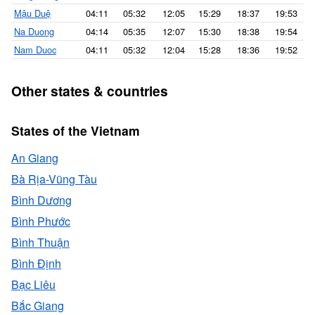
Mậu Duệ
04:11
05:32
12:05
15:29
18:37
19:53
Na Duong
04:14
05:35
12:07
15:30
18:38
19:54
Nam Duoc
04:11
05:32
12:04
15:28
18:36
19:52
Other states & countries
States of the Vietnam
An Giang
Bà Rịa-Vũng Tàu
Bình Dương
Bình Phước
Bình Thuận
Bình Định
Bạc Liêu
Bắc Giang