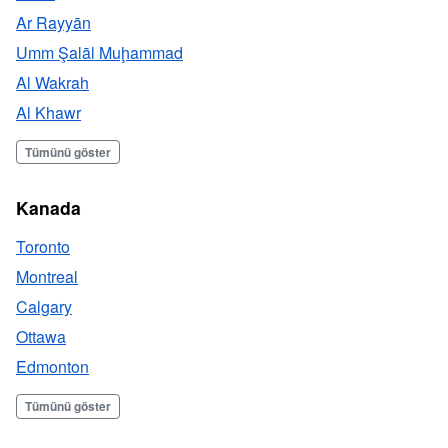
Ar Rayyān
Umm Şalāl Muḩammad
Al Wakrah
Al Khawr
Tümünü göster
Kanada
Toronto
Montreal
Calgary
Ottawa
Edmonton
Tümünü göster