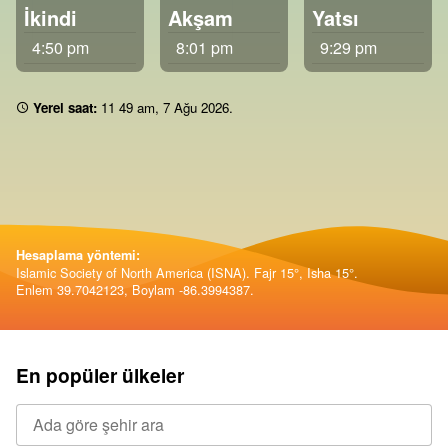
İkindi
Akşam
Yatsı
4:50 pm
8:01 pm
9:29 pm
Yerel saat:
11:49 am
,
7 Ağu 2026
.
Hesaplama yöntemi:
Islamic Society of North America (ISNA). Fajr 15°, Isha 15°.
Enlem 39.7042123, Boylam -86.3994387.
En popüler ülkeler