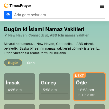
Bugün ki İslami Namaz Vakitleri
New Haven, Connecticut, ABD
için namaz vakitleri
Mevcut konumunuzu New Haven, Connecticut, ABD olarak
belirledik. Başka bir şehrin namaz vakitlerini görmek isterseniz,
lütfen yukarıdaki arama formunu kullanın.
Bugün
Yarın
İmsak
Güneş
Öğle
4:25 am
5:53 am
12:58 pm
in 1 h 8 min