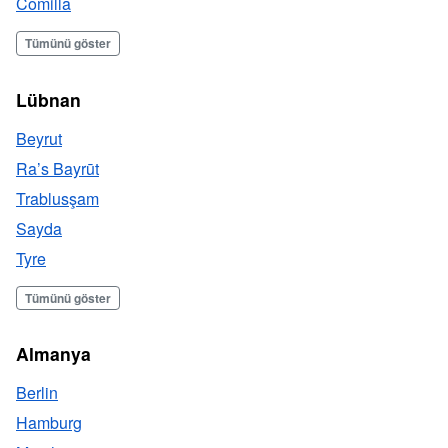
Comilla
Tümünü göster
Lübnan
Beyrut
Ra’s Bayrūt
Trablusşam
Sayda
Tyre
Tümünü göster
Almanya
Berlin
Hamburg