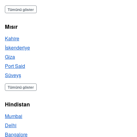
Tümünü göster
Mısır
Kahire
İskenderiye
Giza
Port Said
Süveyş
Tümünü göster
Hindistan
Mumbai
Delhi
Bangalore