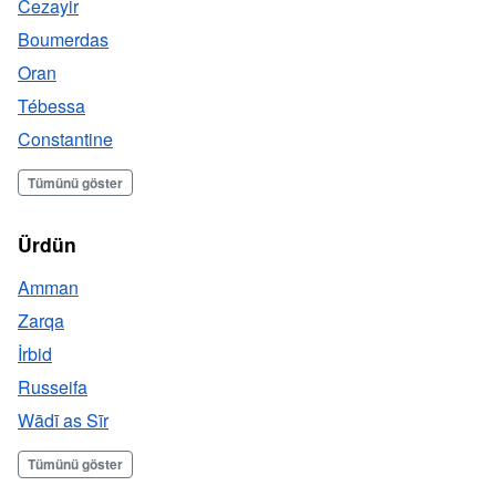
Cezayir
Boumerdas
Oran
Tébessa
Constantine
Tümünü göster
Ürdün
Amman
Zarqa
İrbid
Russeifa
Wādī as Sīr
Tümünü göster