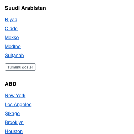
Suudi Arabistan
Riyad
Cidde
Mekke
Medine
Sulţānah
Tümünü göster
ABD
New York
Los Angeles
Şikago
Brooklyn
Houston