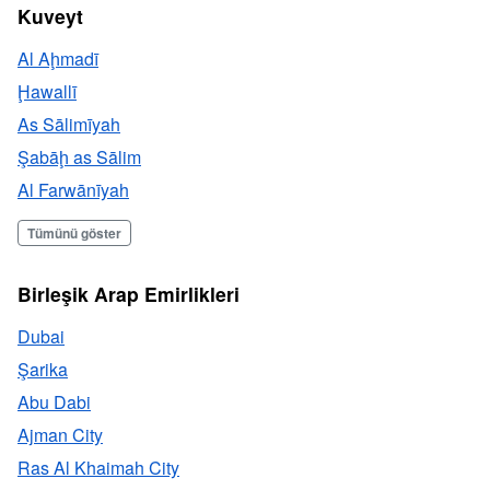
Kuveyt
Al Aḩmadī
Ḩawallī
As Sālimīyah
Şabāḩ as Sālim
Al Farwānīyah
Tümünü göster
Birleşik Arap Emirlikleri
Dubai
Şarika
Abu Dabi
Ajman City
Ras Al Khaimah City