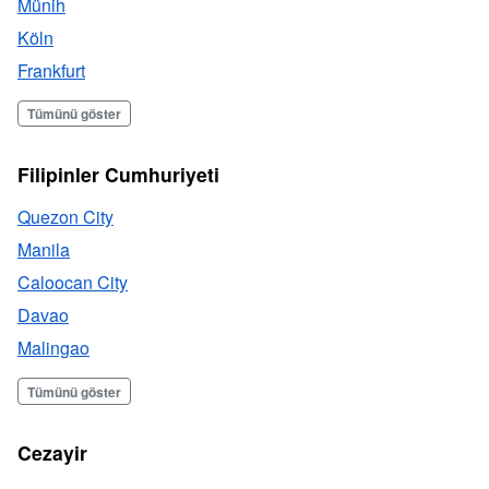
Münih
Köln
Frankfurt
Tümünü göster
Filipinler Cumhuriyeti
Quezon City
Manila
Caloocan City
Davao
Malingao
Tümünü göster
Cezayir